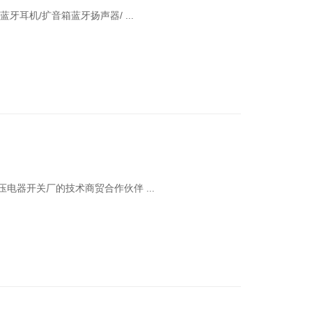
耳机/扩音箱蓝牙扬声器/ ...
器开关厂的技术商贸合作伙伴 ...