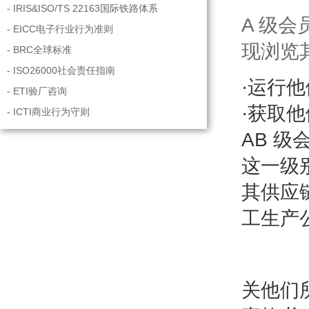
- IRIS&ISO/TS 22163国际铁路体系
A 级
- EICC电子行业行为准则
现浏览
- BRC全球标准
- ISO26000社会责任指南
·运行
- ETI验厂咨询
·获取
- ICTI商业行为守则
AB 级
这一级
其供应
工生产
关他们