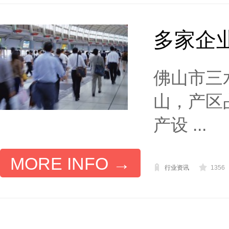
多家企
佛山市三
山，产区
产设 ...
MORE INFO →
行业资讯
1356